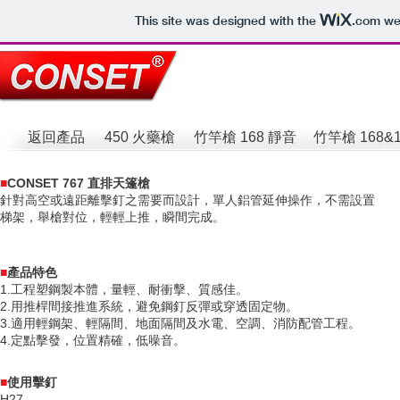
This site was designed with the
.com
web
​軍龍實業股份有限公司 & 九
返回產品
450 火藥槍
竹竿槍 168 靜音
竹竿槍 168&1
■
CONSET 767 直排天篷槍
針對高空或遠距離擊釘之需要而設計，單人鋁管延伸操作，不需設置
梯架，舉槍對位，輕輕上推，瞬間完成。
■
產品特色
1.工程塑鋼製本體，量輕、耐衝擊、質感佳。
2.用推桿間接推進系統，避免鋼釘反彈或穿透固定物。
3.適用輕鋼架、輕隔間、地面隔間及水電、空調、消防配管工程。
4.定點擊發，位置精確，低噪音。
■
使用擊釘
H27